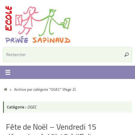
Passer
au
contenu
R
Reche
p
:
Accueil
Archive par catégorie "OGEC"
(Page 2)
Catégorie :
OGEC
Fête de Noël – Vendredi 15