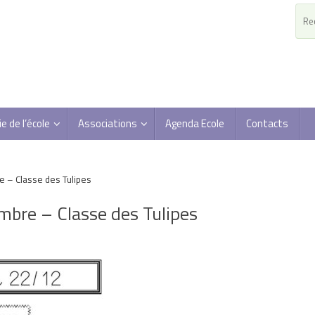
ie de l’école
Associations
Agenda Ecole
Contacts
e – Classe des Tulipes
mbre – Classe des Tulipes