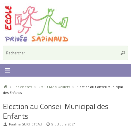
Passer
au
contenu
R
Reche
p
:
Accueil
Les classes
CM1-CM2 a Oeillets
Election au Conseil Municipal
des Enfants
Election au Conseil Municipal des
Enfants
Pauline GUICHETEAU
9 octobre 2024