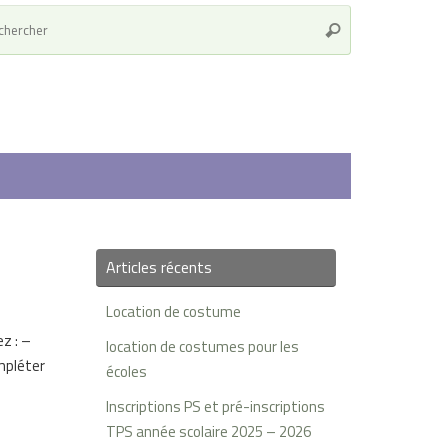
Recherche
Rechercher
pour
:
Articles récents
Location de costume
z : –
location de costumes pour les
mpléter
écoles
Inscriptions PS et pré-inscriptions
TPS année scolaire 2025 – 2026