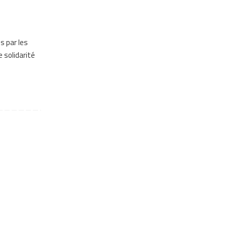
s par les
 solidarité