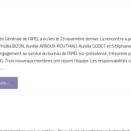
e Générale de l’APEL a eu lieu le 23 novembre dernier. La rencontre a 
 Pricillia BIZON, Aurélie ARNOUX-ROUTHIAU, Aurélie GODET et Stéphan
engagement au service du bureau de l’APEL (co-présidence, trésorerie 
t). Trois nouveaux membres ont rejoint l’équipe. Les responsabilités 
s…
suite…