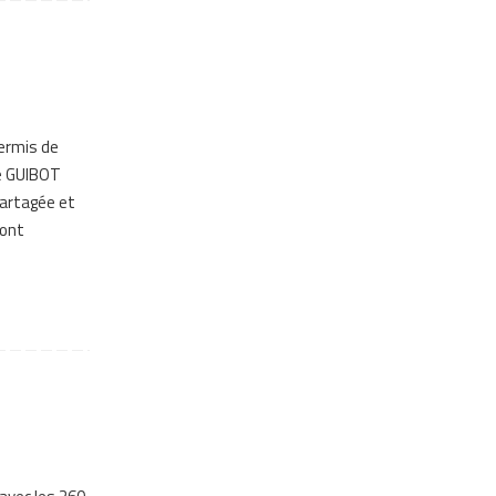
permis de
ie GUIBOT
partagée et
sont