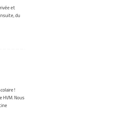
rivée et
Ensuite, du
olaire !
le HVM. Nous
tine