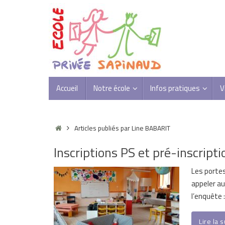
Passer
au
contenu
Passer
Accueil
Notre école
Infos pratiques
V
au
contenu
Accueil
Articles publiés par Line BABARIT
Inscriptions PS et pré-inscrip
Les portes
appeler au
l’enquête 
Lire la 