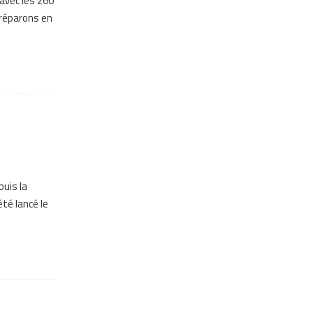
avec les 260
préparons en
uis la
té lancé le