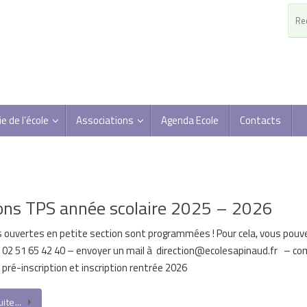
ie de l’école
Associations
Agenda Ecole
Contacts
tions TPS année scolaire 2025 – 2026
 ouvertes en petite section sont programmées ! Pour cela, vous pouve
 02 51 65 42 40 – envoyer un mail à direction@ecolesapinaud.fr – co
: pré-inscription et inscription rentrée 2026
suite…