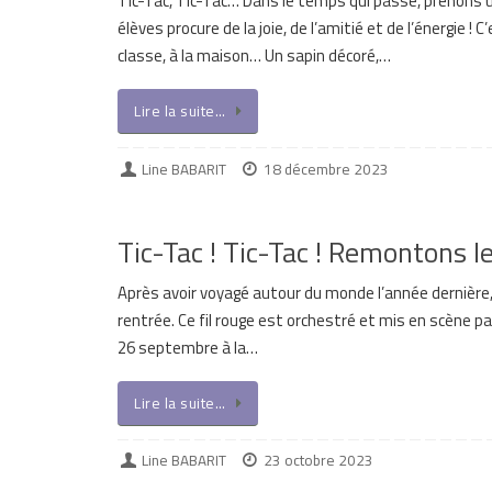
Tic-Tac, Tic-Tac… Dans le temps qui passe, prenons 
élèves procure de la joie, de l’amitié et de l’énerg
classe, à la maison… Un sapin décoré,…
Lire la suite…
Line BABARIT
18 décembre 2023
Tic-Tac ! Tic-Tac ! Remontons 
Après avoir voyagé autour du monde l’année dernière
rentrée. Ce fil rouge est orchestré et mis en scène p
26 septembre à la…
Lire la suite…
Line BABARIT
23 octobre 2023