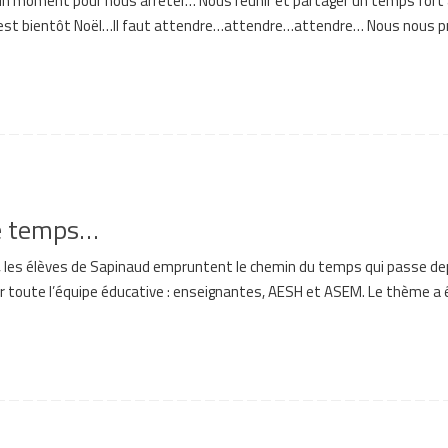
un moment pour nous arrêter… Nous réunir et partager un temps fort 
ie ! C’est bientôt Noël…Il faut attendre…attendre…attendre… Nous nous 
le temps…
, les élèves de Sapinaud empruntent le chemin du temps qui passe dep
ar toute l’équipe éducative : enseignantes, AESH et ASEM. Le thème a é