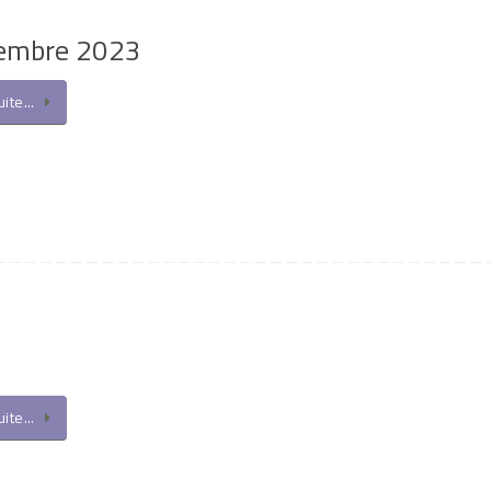
tembre 2023
suite…
suite…