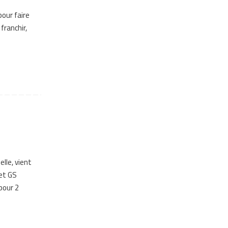
pour faire
franchir,
lle, vient
 et GS
pour 2