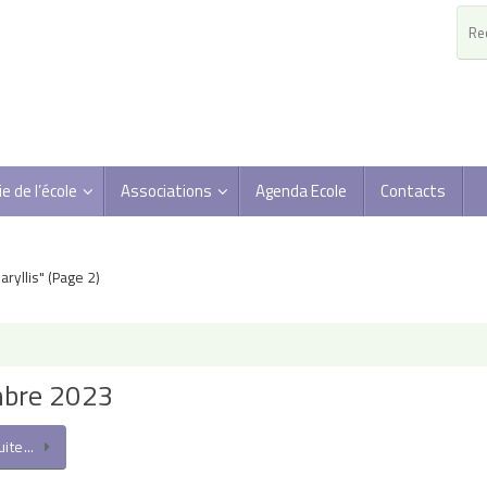
ie de l’école
Associations
Agenda Ecole
Contacts
ryllis"
(Page 2)
mbre 2023
suite…