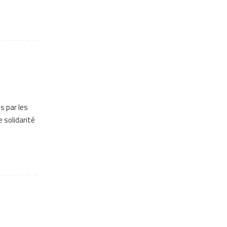
s par les
 solidarité