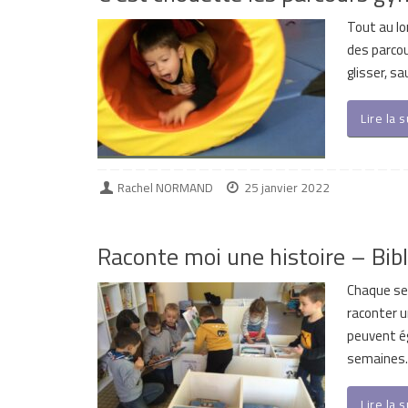
Tout au lo
des parcou
glisser, s
Lire la 
Rachel NORMAND
25 janvier 2022
Raconte moi une histoire – Bib
Chaque sem
raconter u
peuvent ég
semaines.
Lire la 