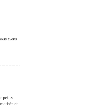
 nous avons
en petits
e matinée et