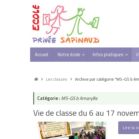
Passer
au
contenu
Passer
Accueil
Notre école
Infos pratiques
V
au
contenu
Accueil
Les classes
Archive par catégorie "MS-GS b Ama
Catégorie :
MS-GS b Amaryllis
Vie de classe du 6 au 17 nove
Lire la 