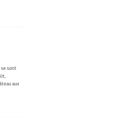
e se sont
ût,
gâteau aux